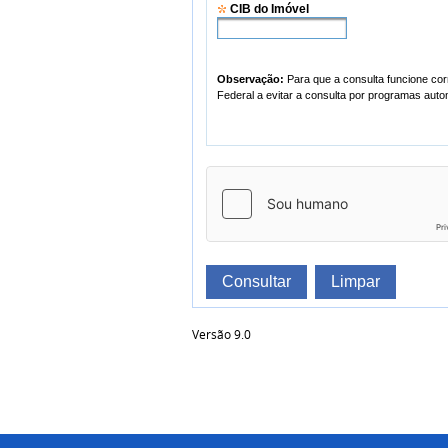
CIB do Imóvel
Observação:
Para que a consulta funcione corretamente, é necessário que o seu navegador esteja habilitado para gravação de
Consultar
Limpar
Versão 9.0