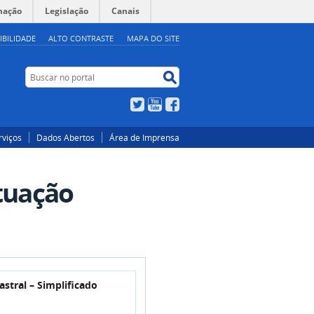
mação
Legislação
Canais
IBILIDADE
ALTO CONTRASTE
MAPA DO SITE
Busca
Buscar no portal
Twitter
YouTube
Facebook
rviços
Dados Abertos
Área de Imprensa
tuação
o e Situação Cadastral – Simplificado