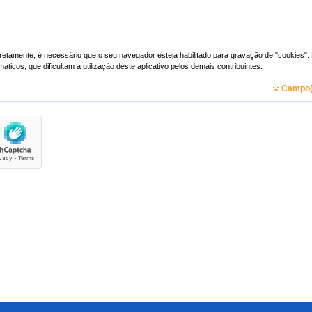
 "cookies". Esta informação ajuda a Receita
Federal a evitar a consulta por programas automáticos, que dificultam a utilização deste aplicativo pelos demais contribuintes.
Campo(s