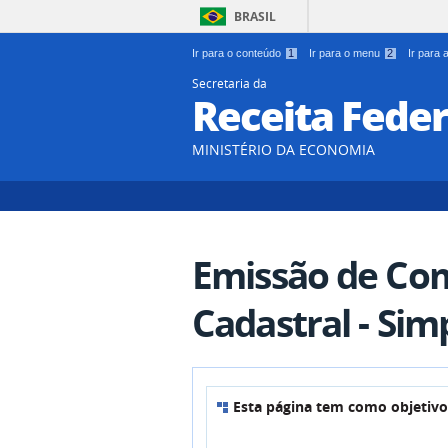
BRASIL
Ir para o conteúdo
1
Ir para o menu
2
Ir para
Secretaria da
Receita Feder
MINISTÉRIO DA ECONOMIA
Emissão de Com
Cadastral - Simp