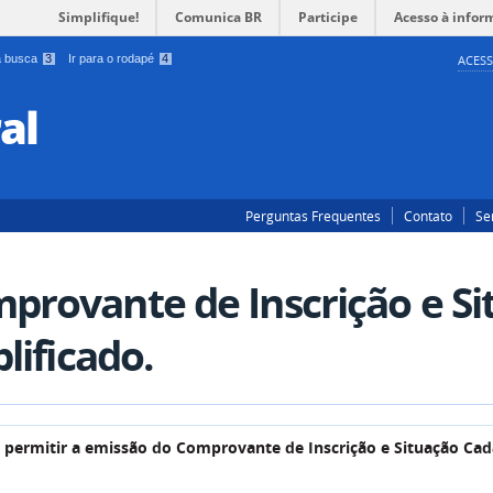
Simplifique!
Comunica BR
Participe
Acesso à infor
 a busca
3
Ir para o rodapé
4
ACESS
al
Perguntas Frequentes
Contato
Se
provante de Inscrição e Si
lificado.
Esta página tem como objetivo permitir a emissão do Comprovante de Inscriçã